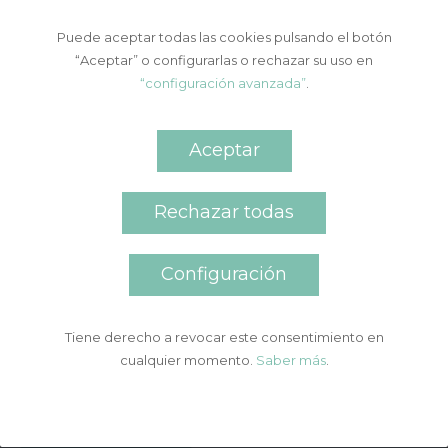
Puede aceptar todas las cookies pulsando el botón
“Aceptar” o configurarlas o rechazar su uso en
“configuración avanzada”
.
Aceptar
Rechazar todas
Configuración
La Dra. Natalia Palacios ha impartido el pasado 21 de abril un
curso teórico práctico de Ácido Hialurónico en el tercio el
Tiene derecho a revocar este consentimiento en
inferior en nuestras instalaciones de A Pobra do Caramiñal.
cualquier momento.
Saber más
.
La ponente instruyó las técnicas de infiltración necesarias
para realizar con seguridad el tratamiento de zonas como
labios, surcos nasogenianos, líneas de marioneta y […]