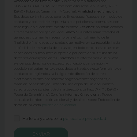
Responsable de tratamiento:
Sus datos serán tratados por
GONZALO LOPEZ CASTRO con domicilio social en La Paz, 37 - 1º ,
15940 - Pobra do Caramiñal (A Coruña).
Finalidad y legitimación:
Sus datos serán tratados para los fines especificados en el motivo de
contacto y poder darle respuesta a sus peticiones o consultas, con
base legal en el consentimiento expreso.
Cesiones:
no serán cedidos
a terceros salvo obligación legal.
Plazo:
Sus datos serán tratados el
tiempo estrictamente necesario para el cumplimiento de la
finalidad o finalidades concretas que motivaron su recogida, hasta
la pérdida de relevancia de su uso o, en todo caso, hasta que sean
cancelados en respuesta al ejercicio por parte de su titular de los
derechos correspondientes.
Derechos:
Le informamos que puede
ejercer sus derechos de acceso, rectificación, cancelación y
oposición al tratamiento de sus datos a través de este formulario de
contacto o dirigiéndose a la siguiente dirección de correo
electrónico: clinicalopezcastro.dpo@convenceabogados.es, o
también por escrito, adjuntando una copia de un documento
acreditativo de su identidad a la dirección: La Paz, 37 - 1º, , 15940 -
Pobra do Caramiñal (A Coruña)
Información adicional:
Puede
consultar la información adicional y detallada sobre Protección de
datos en nuestra
política de privacidad
He leído y acepto la
política de privacidad