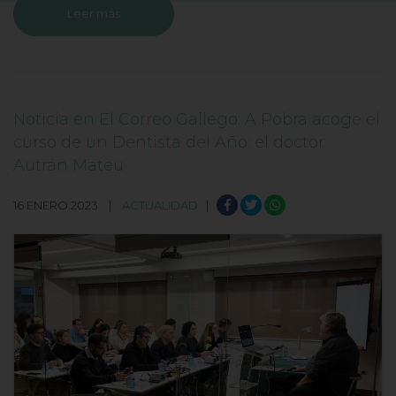
Leer más
Noticia en El Correo Gallego: A Pobra acoge el
curso de un Dentista del Año: el doctor
Autrán Mateu
16 ENERO 2023 |
ACTUALIDAD
|