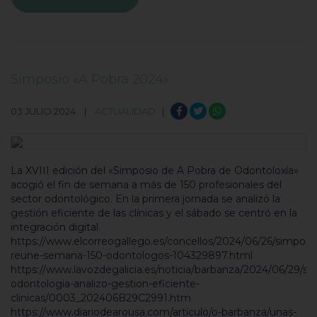
Simposio «A Pobra 2024»
03 JULIO 2024 |
ACTUALIDAD
|
La XVIII edición del «Simposio de A Pobra de Odontoloxía»
acogió el fin de semana a más de 150 profesionales del
sector odontológico. En la primera jornada se analizó la
gestión eficiente de las clínicas y el sábado se centró en la
integración digital.
https://www.elcorreogallego.es/concellos/2024/06/26/simposi
reune-semana-150-odontologos-104329897.html
https://www.lavozdegalicia.es/noticia/barbanza/2024/06/29/si
odontologia-analizo-gestion-eficiente-
clinicas/0003_202406B29C2991.htm
https://www.diariodearousa.com/articulo/o-barbanza/unas-