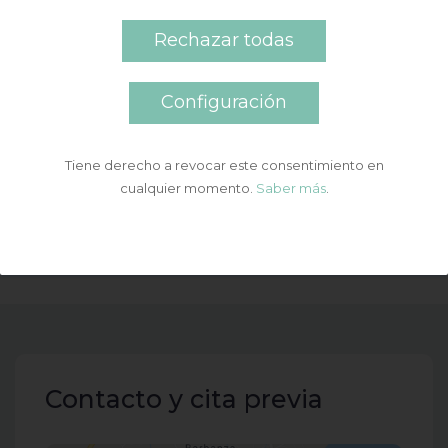
XX Edición Simposio A Pobra 2026
Rechazar todas
Simposio «A Pobra 2024»
Simposio A Pobra 2024
Configuración
Descubre la versión 2.0 de la implantología
XVII Congreso SELO Zamora 2024
Tiene derecho a revocar este consentimiento en
cualquier momento.
Saber más
.
Contacto y cita previa