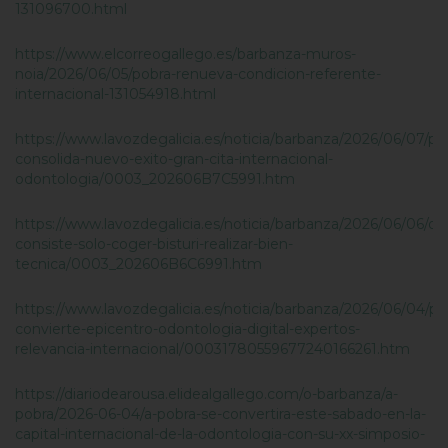
131096700.html
https://www.elcorreogallego.es/barbanza-muros-
noia/2026/06/05/pobra-renueva-condicion-referente-
internacional-131054918.html
https://www.lavozdegalicia.es/noticia/barbanza/2026/06/07/po
consolida-nuevo-exito-gran-cita-internacional-
odontologia/0003_202606B7C5991.htm
https://www.lavozdegalicia.es/noticia/barbanza/2026/06/06/od
consiste-solo-coger-bisturi-realizar-bien-
tecnica/0003_202606B6C6991.htm
https://www.lavozdegalicia.es/noticia/barbanza/2026/06/04/po
convierte-epicentro-odontologia-digital-expertos-
relevancia-internacional/00031780559677240166261.htm
https://diariodearousa.elidealgallego.com/o-barbanza/a-
pobra/2026-06-04/a-pobra-se-convertira-este-sabado-en-la-
capital-internacional-de-la-odontologia-con-su-xx-simposio-