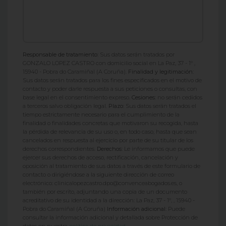
Responsable de tratamiento:
Sus datos serán tratados por
GONZALO LOPEZ CASTRO con domicilio social en La Paz, 37 - 1º ,
15940 - Pobra do Caramiñal (A Coruña).
Finalidad y legitimación:
Sus datos serán tratados para los fines especificados en el motivo de
contacto y poder darle respuesta a sus peticiones o consultas, con
base legal en el consentimiento expreso.
Cesiones:
no serán cedidos
a terceros salvo obligación legal.
Plazo:
Sus datos serán tratados el
tiempo estrictamente necesario para el cumplimiento de la
finalidad o finalidades concretas que motivaron su recogida, hasta
la pérdida de relevancia de su uso o, en todo caso, hasta que sean
cancelados en respuesta al ejercicio por parte de su titular de los
derechos correspondientes.
Derechos:
Le informamos que puede
ejercer sus derechos de acceso, rectificación, cancelación y
oposición al tratamiento de sus datos a través de este formulario de
contacto o dirigiéndose a la siguiente dirección de correo
electrónico: clinicalopezcastro.dpo@convenceabogados.es, o
también por escrito, adjuntando una copia de un documento
acreditativo de su identidad a la dirección: La Paz, 37 - 1º, , 15940 -
Pobra do Caramiñal (A Coruña)
Información adicional:
Puede
consultar la información adicional y detallada sobre Protección de
datos en nuestra
política de privacidad