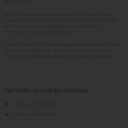
859794.html
https://diariodearousa.elidealgallego.com/o-barbanza/a-
pobra/2026-06-06/mas-de-centenar-de-profesionales-del-
ambito-de-la-odontologia-asisten-al-xx-simposio-
internacional-de-a-pobra-860426.html
https://www.msn.com/es-es/salud/general/a-pobra-renueva-
su-condici%C3%B3n-de-referente-internacional-de-la-
odontolog%C3%ADa/ar-AA24XzLf?ocid=BingNewsSerp
También te puede interesar ...
Simposio «A Pobra 2024»
Simposio A Pobra 2024