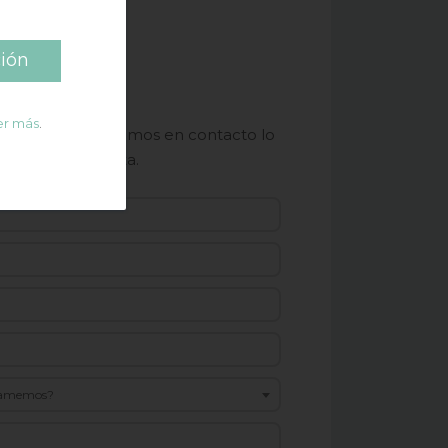
ión
r más
.
lario y nos pondremos en contacto lo
concertar una cita.
 llamemos?