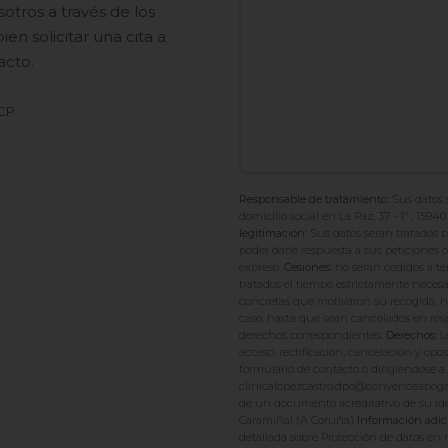
tros a través de los
en solicitar una cita a
acto.
 CP
Responsable de tratamiento:
Sus datos
domicilio social en La Paz, 37 - 1º , 159
legitimación:
Sus datos serán tratados pa
poder darle respuesta a sus peticiones 
expreso.
Cesiones:
no serán cedidos a ter
tratados el tiempo estrictamente necesa
concretas que motivaron su recogida, ha
caso, hasta que sean cancelados en respu
derechos correspondientes.
Derechos:
L
acceso, rectificación, cancelación y opos
formulario de contacto o dirigiéndose a 
clinicalopezcastro.dpo@convenceabogad
de un documento acreditativo de su ident
Caramiñal (A Coruña)
Información adic
detallada sobre Protección de datos en