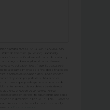
 serán tratados por GONZALO LOPEZ CASTRO con
40 - Pobra do Caramiñal (A Coruña).
Finalidad y
ra los fines especificados en el motivo de contacto y
o consultas, con base legal en el consentimiento
ceros salvo obligación legal.
Plazo:
Sus datos serán
rio para el cumplimiento de la finalidad o finalidades
sta la pérdida de relevancia de su uso o, en todo
esta al ejercicio por parte de su titular de los
e informamos que puede ejercer sus derechos de
ición al tratamiento de sus datos a través de este
la siguiente dirección de correo electrónico:
os.es, o también por escrito, adjuntando una copia
idad a la dirección: La Paz, 37 - 1º, , 15940 - Pobra do
ional:
Puede consultar la información adicional y
 nuestra
política de privacidad