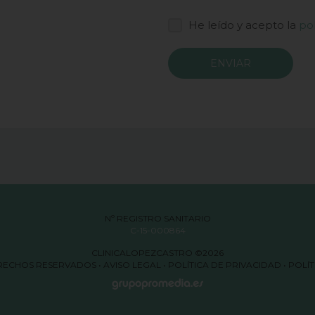
He leído y acepto la
pol
Nº REGISTRO SANITARIO
C-15-000864
CLINICALOPEZCASTRO ©2026
RECHOS RESERVADOS •
AVISO LEGAL
•
POLÍTICA DE PRIVACIDAD
•
POLÍT