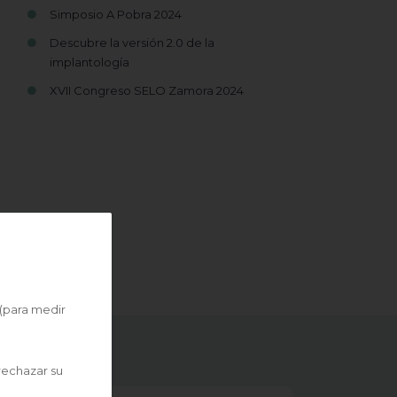
Simposio A Pobra 2024
Descubre la versión 2.0 de la
implantología
XVII Congreso SELO Zamora 2024
 (para medir
rechazar su