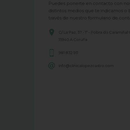
Puedes ponerte en contacto con noso
distintos medios que te indicamos o bi
través de nuestro formulario de cont
C/ La Paz, 37 - 1º - Pobra do Caramiñal
15940 A Coruña
981 832 911
info@clinicalopezcastro.com