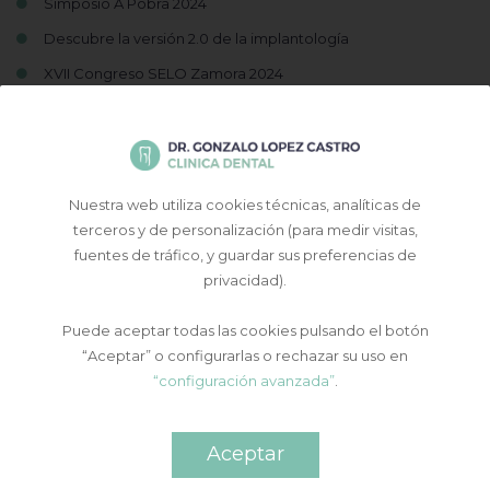
Simposio A Pobra 2024
Descubre la versión 2.0 de la implantología
XVII Congreso SELO Zamora 2024
Nuestra web utiliza cookies técnicas, analíticas de
terceros y de personalización (para medir visitas,
fuentes de tráfico, y guardar sus preferencias de
privacidad).
Puede aceptar todas las cookies pulsando el botón
Contacto y cita previa
“Aceptar” o configurarlas o rechazar su uso en
“configuración avanzada”
.
Aceptar