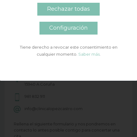
Rechazar todas
Configuración
Puedes ponerte en contacto con nosotros a través de
Tiene derecho a revocar este consentimiento en
los
cualquier momento.
Saber más
.
distintos medios que te indicamos o bien solicitar una
cita a través de nuestro formulario de contacto.
C/ La Paz, 37 - 1º - Pobra do Caramiñal CP
15940 A Coruña
981 832 911
info@clinicalopezcastro.com
Rellena el siguiente formulario y nos pondremos en
contacto lo antes posible contigo para concertar una
cita.