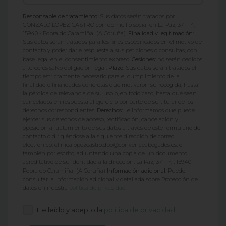
Responsable de tratamiento:
Sus datos serán tratados por
GONZALO LOPEZ CASTRO con domicilio social en La Paz, 37 - 1º ,
15940 - Pobra do Caramiñal (A Coruña).
Finalidad y legitimación:
Sus datos serán tratados para los fines especificados en el motivo de
contacto y poder darle respuesta a sus peticiones o consultas, con
base legal en el consentimiento expreso.
Cesiones:
no serán cedidos
a terceros salvo obligación legal.
Plazo:
Sus datos serán tratados el
tiempo estrictamente necesario para el cumplimiento de la
finalidad o finalidades concretas que motivaron su recogida, hasta
la pérdida de relevancia de su uso o, en todo caso, hasta que sean
cancelados en respuesta al ejercicio por parte de su titular de los
derechos correspondientes.
Derechos:
Le informamos que puede
ejercer sus derechos de acceso, rectificación, cancelación y
oposición al tratamiento de sus datos a través de este formulario de
contacto o dirigiéndose a la siguiente dirección de correo
electrónico: clinicalopezcastro.dpo@convenceabogados.es, o
también por escrito, adjuntando una copia de un documento
acreditativo de su identidad a la dirección: La Paz, 37 - 1º, , 15940 -
Pobra do Caramiñal (A Coruña)
Información adicional:
Puede
consultar la información adicional y detallada sobre Protección de
datos en nuestra
política de privacidad
He leído y acepto la
política de privacidad