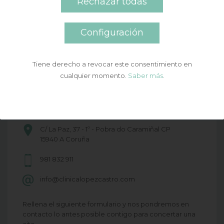
Rechazar todas
Configuración
Tiene derecho a revocar este consentimiento en
cualquier momento.
Saber más
.
Puedes ponerte en contacto con nosotros a través de
los
distintos medios que te indicamos o bien solicitar una
cita a través de nuestro formulario de contacto.
C/ La Paz, 37 - 1º - Pobra do Caramiñal CP
15940 A Coruña
981 832 911
info@clinicalopezcastro.com
Rellena el siguiente formulario y nos pondremos en
contacto lo antes posible contigo para concertar una
cita.