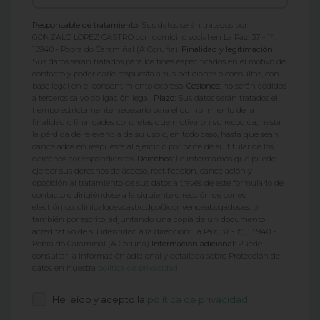
Responsable de tratamiento:
Sus datos serán tratados por
GONZALO LOPEZ CASTRO con domicilio social en La Paz, 37 - 1º ,
15940 - Pobra do Caramiñal (A Coruña).
Finalidad y legitimación:
Sus datos serán tratados para los fines especificados en el motivo de
contacto y poder darle respuesta a sus peticiones o consultas, con
base legal en el consentimiento expreso.
Cesiones:
no serán cedidos
a terceros salvo obligación legal.
Plazo:
Sus datos serán tratados el
tiempo estrictamente necesario para el cumplimiento de la
finalidad o finalidades concretas que motivaron su recogida, hasta
la pérdida de relevancia de su uso o, en todo caso, hasta que sean
cancelados en respuesta al ejercicio por parte de su titular de los
derechos correspondientes.
Derechos:
Le informamos que puede
ejercer sus derechos de acceso, rectificación, cancelación y
oposición al tratamiento de sus datos a través de este formulario de
contacto o dirigiéndose a la siguiente dirección de correo
electrónico: clinicalopezcastro.dpo@convenceabogados.es, o
también por escrito, adjuntando una copia de un documento
acreditativo de su identidad a la dirección: La Paz, 37 - 1º, , 15940 -
Pobra do Caramiñal (A Coruña)
Información adicional:
Puede
consultar la información adicional y detallada sobre Protección de
datos en nuestra
política de privacidad
He leído y acepto la
política de privacidad