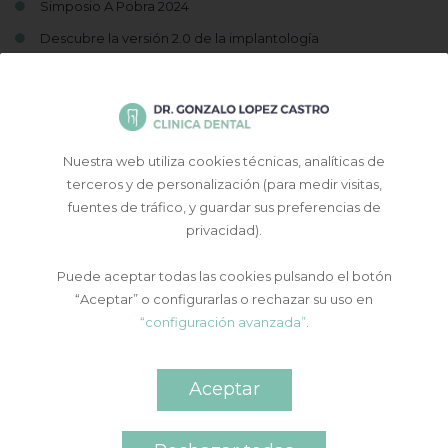
Simposio A Pobra 2024
Descubre la versión 2.0 de la implantología
XVII Congreso SELO Zamora 2024
Nuestra web utiliza cookies técnicas, analíticas de
terceros y de personalización (para medir visitas,
fuentes de tráfico, y guardar sus preferencias de
privacidad).
Puede aceptar todas las cookies pulsando el botón
“Aceptar” o configurarlas o rechazar su uso en
Contacto y cita previa
“configuración avanzada”
.
Aceptar