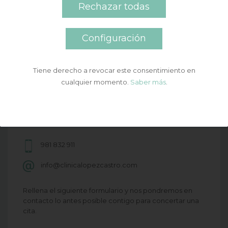
Rechazar todas
Configuración
Puedes ponerte en contacto con nosotros a través de
Tiene derecho a revocar este consentimiento en
los
distintos medios que te indicamos o bien solicitar una
cualquier momento.
Saber más
.
cita a través de nuestro formulario de contacto.
C/ La Paz, 37 - 1º - Pobra do Caramiñal CP
15940 A Coruña
981 832 911
info@clinicalopezcastro.com
Rellena el siguiente formulario y nos pondremos en
contacto lo antes posible contigo para concertar una
cita.