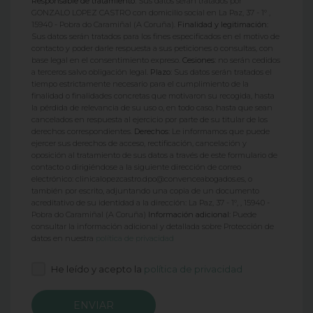
Responsable de tratamiento:
Sus datos serán tratados por
GONZALO LOPEZ CASTRO con domicilio social en La Paz, 37 - 1º ,
15940 - Pobra do Caramiñal (A Coruña).
Finalidad y legitimación:
Sus datos serán tratados para los fines especificados en el motivo de
contacto y poder darle respuesta a sus peticiones o consultas, con
base legal en el consentimiento expreso.
Cesiones:
no serán cedidos
a terceros salvo obligación legal.
Plazo:
Sus datos serán tratados el
tiempo estrictamente necesario para el cumplimiento de la
finalidad o finalidades concretas que motivaron su recogida, hasta
la pérdida de relevancia de su uso o, en todo caso, hasta que sean
cancelados en respuesta al ejercicio por parte de su titular de los
derechos correspondientes.
Derechos:
Le informamos que puede
ejercer sus derechos de acceso, rectificación, cancelación y
oposición al tratamiento de sus datos a través de este formulario de
contacto o dirigiéndose a la siguiente dirección de correo
electrónico: clinicalopezcastro.dpo@convenceabogados.es, o
también por escrito, adjuntando una copia de un documento
acreditativo de su identidad a la dirección: La Paz, 37 - 1º, , 15940 -
Pobra do Caramiñal (A Coruña)
Información adicional:
Puede
consultar la información adicional y detallada sobre Protección de
datos en nuestra
política de privacidad
He leído y acepto la
política de privacidad