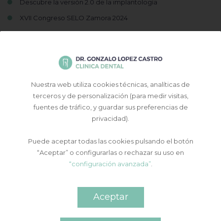
Descubre la versión 2.0 de la implantología
XVII Congreso SELO Zamora 2024
Nuestra web utiliza cookies técnicas, analíticas de
terceros y de personalización (para medir visitas,
fuentes de tráfico, y guardar sus preferencias de
privacidad).
Contacto y cita previa
Puede aceptar todas las cookies pulsando el botón
“Aceptar” o configurarlas o rechazar su uso en
“configuración avanzada”
.
Aceptar