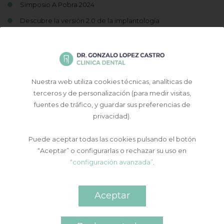
Simposio A Pobra 2024
Descubre la versión 2.0 de la implantología
XVII Congreso SELO Zamora 2024
Nuestra web utiliza cookies técnicas, analíticas de
terceros y de personalización (para medir visitas,
fuentes de tráfico, y guardar sus preferencias de
privacidad).
Puede aceptar todas las cookies pulsando el botón
“Aceptar” o configurarlas o rechazar su uso en
Contacto y cita previa
“configuración avanzada”
.
Aceptar