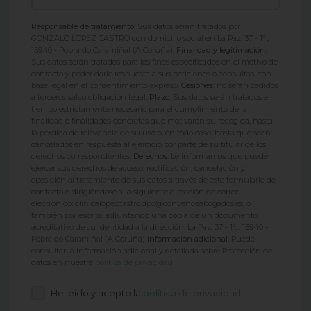
Responsable de tratamiento:
Sus datos serán tratados por
GONZALO LOPEZ CASTRO con domicilio social en La Paz, 37 - 1º ,
15940 - Pobra do Caramiñal (A Coruña).
Finalidad y legitimación:
Sus datos serán tratados para los fines especificados en el motivo de
contacto y poder darle respuesta a sus peticiones o consultas, con
base legal en el consentimiento expreso.
Cesiones:
no serán cedidos
a terceros salvo obligación legal.
Plazo:
Sus datos serán tratados el
tiempo estrictamente necesario para el cumplimiento de la
finalidad o finalidades concretas que motivaron su recogida, hasta
la pérdida de relevancia de su uso o, en todo caso, hasta que sean
cancelados en respuesta al ejercicio por parte de su titular de los
derechos correspondientes.
Derechos:
Le informamos que puede
ejercer sus derechos de acceso, rectificación, cancelación y
oposición al tratamiento de sus datos a través de este formulario de
contacto o dirigiéndose a la siguiente dirección de correo
electrónico: clinicalopezcastro.dpo@convenceabogados.es, o
también por escrito, adjuntando una copia de un documento
acreditativo de su identidad a la dirección: La Paz, 37 - 1º, , 15940 -
Pobra do Caramiñal (A Coruña)
Información adicional:
Puede
consultar la información adicional y detallada sobre Protección de
datos en nuestra
política de privacidad
He leído y acepto la
política de privacidad