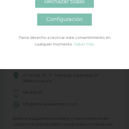
Rechazar todas
Configuración
Tiene derecho a revocar este consentimiento en
cualquier momento.
Saber más
.
Puedes ponerte en contacto con nosotros a través de
los
distintos medios que te indicamos o bien solicitar una
cita a través de nuestro formulario de contacto.
C/ La Paz, 37 - 1º - Pobra do Caramiñal CP
15940 A Coruña
981 832 911
info@clinicalopezcastro.com
Rellena el siguiente formulario y nos pondremos en
contacto lo antes posible contigo para concertar una