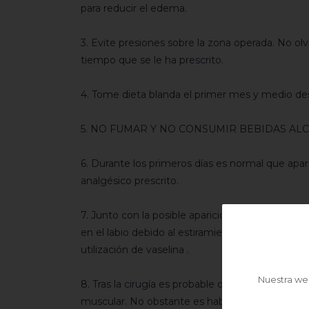
para reducir el edema.
3. Evite presiones sobre la zona operada. No olvi
tiempo que se le ha prescrito.
4. Tome dieta blanda el primer mes y medio des
5. NO FUMAR Y NO CONSUMIR BEBIDAS AL
6. Durante los primeros días es normal que ap
analgésico prescrito.
7. Junto con la posible aparición de hematoma
en el labio debido al estiramiento efectuado en 
utilización de vaselina .
Nuestra web
8. Tras la cirugía es probable que se dé una par
muscular. No obstante es habitual que se prod