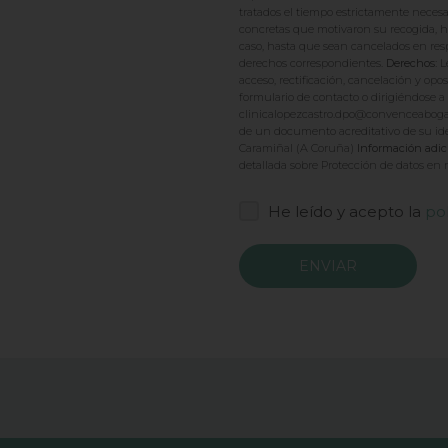
tratados el tiempo estrictamente necesa
concretas que motivaron su recogida, ha
caso, hasta que sean cancelados en respu
derechos correspondientes.
Derechos:
L
acceso, rectificación, cancelación y opos
formulario de contacto o dirigiéndose a 
clinicalopezcastro.dpo@convenceabogad
de un documento acreditativo de su ident
Caramiñal (A Coruña)
Información adic
detallada sobre Protección de datos en
He leído y acepto la
pol