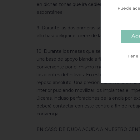
en dichas zonas que irá cediendo paulatinamen
Puede acep
espontánea.
9. Durante las dos primeras semanas es esencial
Ac
ello hará peligrar el cierre de la herida como la 
10. Durante los meses que seguirán el paciente 
Tiene
una base de apoyo blanda a fin de que no se eje
conveniente por el mismo motivo evitar alimen
los dientes definitivos. En este período los imp
reposo absoluto. Una presión excesiva sobre la d
interior pudiendo movilizar los implantes e impe
úlceras, incluso perforaciones de la encía por e
deberá contactar con este centro a fin de rebaj
convenga.
EN CASO DE DUDA ACUDA A NUESTRO CEN