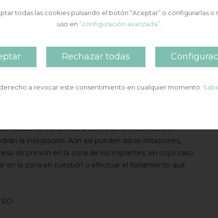
te a lo largo de las siguientes semanas de manera
tar todas las cookies pulsando el botón “Aceptar” o configurarlas o 
uso en
“configuración avanzada”
.
 abstenerse de utilizar la antigua prótesis puesto que
eptar
Rechazar todas
Configurac
integración de los implantes
utilizará la dentadura que se modificará incorporándole
 derecho a revocar este consentimiento en cualquier momento.
Sabe
rzan excesivas presiones en la zona de los implantes. Es
tos de consistencia dura hasta que no se confeccionen
lantes deben de soldarse al hueso y para ello precisan de
entadura se transmitirá a través de la encía hacia el
dirán la integración. Aún así pueden darse irritaciones,
xceso de presión en la zona de los implantes, en cuyo caso
ar en la zona en cuestión o efectuar el tratamiento que
TRO