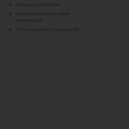
Simposio A Pobra 2024
Descubre la versión 2.0 de la
implantología
XVII Congreso SELO Zamora 2024