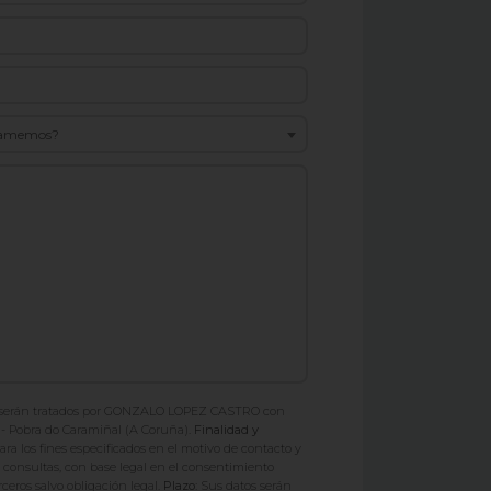
 llamemos?
 serán tratados por GONZALO LOPEZ CASTRO con
40 - Pobra do Caramiñal (A Coruña).
Finalidad y
ra los fines especificados en el motivo de contacto y
o consultas, con base legal en el consentimiento
ceros salvo obligación legal.
Plazo:
Sus datos serán