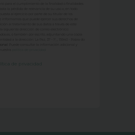
rio para el cumplimiento de la finalidad o finalidades
sta la pérdida de relevancia de su uso o, en todo
esta al ejercicio por parte de su titular de los
e informamos que puede ejercer sus derechos de
ición al tratamiento de sus datos a través de este
la siguiente dirección de correo electrónico:
os.es, o también por escrito, adjuntando una copia
idad a la dirección: La Paz, 37 - 1º, , 15940 - Pobra do
ional:
Puede consultar la información adicional y
 nuestra
política de privacidad
ítica de privacidad