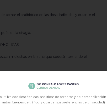
de tomar el antibiótico en las dosis indicadas y durante el
pués de la cirugía.
COHOLICAS
arezcan molestias en la zona que cederán tomando el
, podemos observar pequeñas ulceraciones comisurales
el acto quirúrgico que podrán ser aliviadas con la
 utiliza cookies técnicas, analíticas de terceros y de personalización
estesia de la zona operada debido al estiramiento
visitas, fuentes de tráfico, y guardar sus preferencias de privacidad).
uzca una cierta insensibilidad o entumecimiento temporal