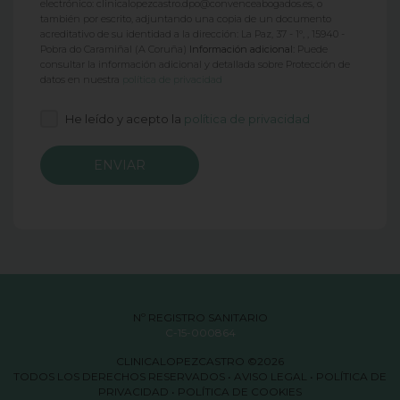
electrónico: clinicalopezcastro.dpo@convenceabogados.es, o
también por escrito, adjuntando una copia de un documento
acreditativo de su identidad a la dirección: La Paz, 37 - 1º, , 15940 -
Pobra do Caramiñal (A Coruña)
Información adicional:
Puede
consultar la información adicional y detallada sobre Protección de
datos en nuestra
política de privacidad
He leído y acepto la
política de privacidad
Nº REGISTRO SANITARIO
C-15-000864
CLINICALOPEZCASTRO ©2026
TODOS LOS DERECHOS RESERVADOS •
AVISO LEGAL
•
POLÍTICA DE
PRIVACIDAD
•
POLÍTICA DE COOKIES