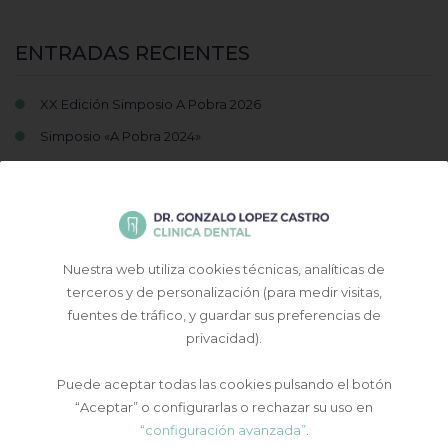
ENTRADAS RECIENTES
XX Edición Simposio A Pobra 2026
Simposio «A Pobra 2024»
Simposio A Pobra 2024
Descubre la versión 2.0 de la implantología
XVII Congreso SELO Zamora 2024
Nuestra web utiliza cookies técnicas, analíticas de
terceros y de personalización (para medir visitas,
fuentes de tráfico, y guardar sus preferencias de
privacidad).
Puede aceptar todas las cookies pulsando el botón
“Aceptar” o configurarlas o rechazar su uso en
“configuración avanzada”
.